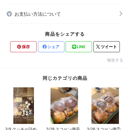
お支払い方法について
商品をシェアする
保存
シェア
LINE
ツイート
報告する
同じカテゴリの商品
3/9 クッキー詰め合
3/28 スコーン便④
3/28 スコーン便②