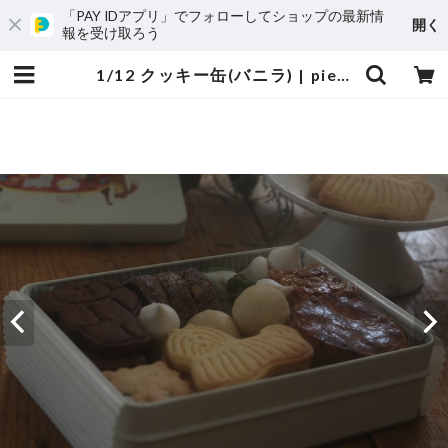
「PAY IDアプリ」でフォローしてショップの最新情
開く
報を受け取ろう
1/12 クッキー缶(バニラ) | pieces 焼き菓子とコーヒーのお店