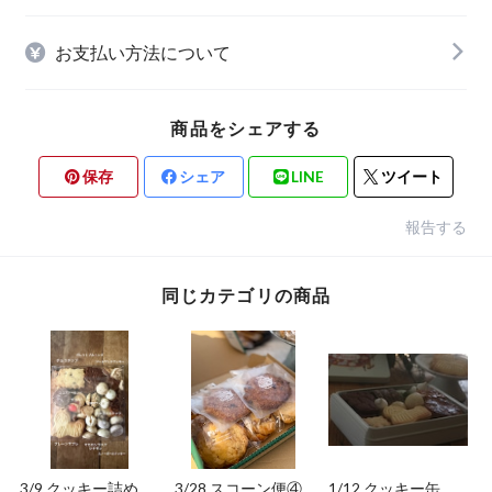
お支払い方法について
商品をシェアする
保存
シェア
LINE
ツイート
報告する
同じカテゴリの商品
3/9 クッキー詰め合
3/28 スコーン便④
1/12 クッキー缶